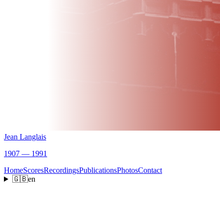
Jean Langlais
1907 — 1991
Home
Scores
Recordings
Publications
Photos
Contact
🇬🇧
en