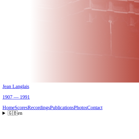
Jean Langlais
1907 — 1991
Home
Scores
Recordings
Publications
Photos
Contact
🇬🇧
en