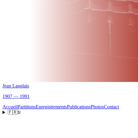
Jean Langlais
1907 — 1991
Accueil
Partitions
Enregistrements
Publications
Photos
Contact
🇫🇷
fr