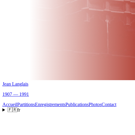
Jean Langlais
1907 — 1991
Accueil
Partitions
Enregistrements
Publications
Photos
Contact
🇫🇷
fr