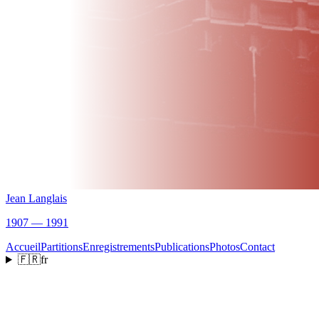
Jean Langlais
1907 — 1991
Accueil
Partitions
Enregistrements
Publications
Photos
Contact
🇫🇷
fr