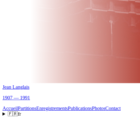
Jean Langlais
1907 — 1991
Accueil
Partitions
Enregistrements
Publications
Photos
Contact
🇫🇷
fr