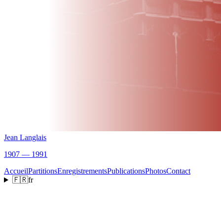
Jean Langlais
1907 — 1991
Accueil
Partitions
Enregistrements
Publications
Photos
Contact
🇫🇷
fr