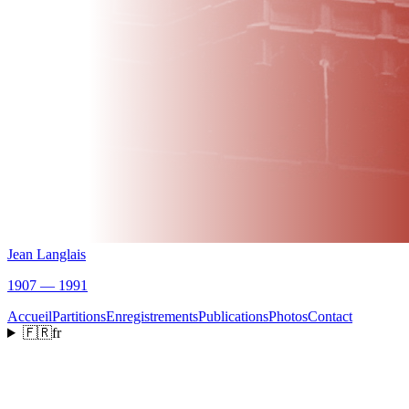
Jean Langlais
1907 — 1991
Accueil
Partitions
Enregistrements
Publications
Photos
Contact
🇫🇷
fr