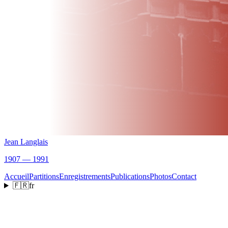
Jean Langlais
1907 — 1991
Accueil
Partitions
Enregistrements
Publications
Photos
Contact
🇫🇷
fr