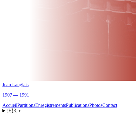
Jean Langlais
1907 — 1991
Accueil
Partitions
Enregistrements
Publications
Photos
Contact
🇫🇷
fr